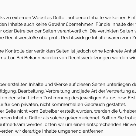
s zu externen Websites Dritter, auf deren Inhalte wir keinen Ein
den Inhalte auch keine Gewähr übernehmen. Für die Inhalte der ve
er oder Betreiber der Seiten verantwortlich. Die verlinkten Seite
he Rechtsverstöße überprüft. Rechtswidrige Inhalte waren zum Z
he Kontrolle der verlinkten Seiten ist jedoch ohne konkrete Anha
umutbar. Bei Bekanntwerden von Rechtsverletzungen werden wir 
iber erstellten Inhalte und Werke auf diesen Seiten unterliegen
fältigung, Bearbeitung, Verbreitung und jede Art der Verwertung 
en der schriftlichen Zustimmung des jeweiligen Autors bzw. Ers
ur für den privaten, nicht kommerziellen Gebrauch gestattet.
ser Seite nicht vom Betreiber erstellt wurden, werden die Urheber
rden Inhalte Dritter als solche gekennzeichnet. Sollten Sie trot
aufmerksam werden, bitten wir um einen entsprechenden Hinwe
erden wir derartige Inhalte umgehend entfernen.