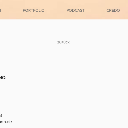
H
PORTFOLIO
PODCAST
CREDO
ZURÜCK
MG:
8
ann.de