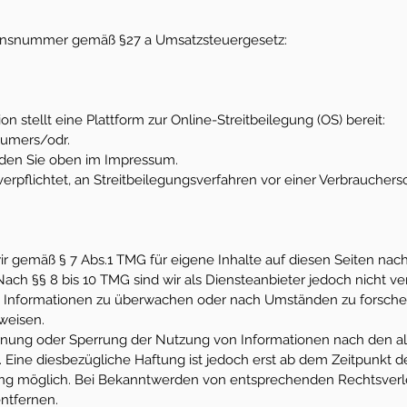
ionsnummer gemäß §27 a Umsatzsteuergesetz:
 stellt eine Plattform zur Online-Streitbeilegung (OS) bereit:
sumers/odr.
nden Sie oben im Impressum.
 verpflichtet, an Streitbeilegungsverfahren vor einer Verbrauchers
wir gemäß § 7 Abs.1 TMG für eigene Inhalte auf diesen Seiten na
ach §§ 8 bis 10 TMG sind wir als Diensteanbieter jedoch nicht ver
 Informationen zu überwachen oder nach Umständen zu forschen
nweisen.
ernung oder Sperrung der Nutzung von Informationen nach den 
. Eine diesbezügliche Haftung ist jedoch erst ab dem Zeitpunkt d
ung möglich. Bei Bekanntwerden von entsprechenden Rechtsver
ntfernen.